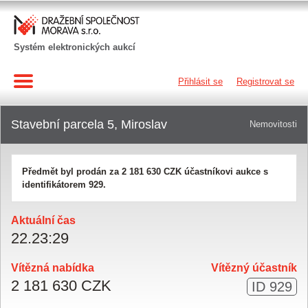
Systém elektronických aukcí
Přihlásit se
Registrovat se
Stavební parcela 5, Miroslav
Nemovitosti
Předmět byl prodán za
2 181 630 CZK
účastníkovi aukce s
identifikátorem 929.
Aktuální čas
22
.
23
:
29
Vítězná nabídka
Vítězný účastník
2 181 630 CZK
ID 929