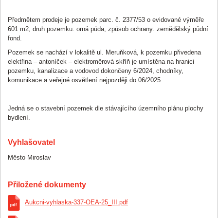
Předmětem prodeje je pozemek parc. č. 2377/53 o evidované výměře
601 m2, druh pozemku: orná půda, způsob ochrany: zemědělský půdní
fond.
Pozemek se nachází v lokalitě ul. Meruňková, k pozemku přivedena
elektřina – antoníček – elektroměrová skříň je umístěna na hranici
pozemku, kanalizace a vodovod dokončeny 6/2024, chodníky,
komunikace a veřejné osvětlení nejpozději do 06/2025.
Jedná se o stavební pozemek dle stávajícího územního plánu plochy
bydlení.
Vyhlašovatel
Město Miroslav
Přiložené dokumenty
Aukcni-vyhlaska-337-OEA-25_III.pdf