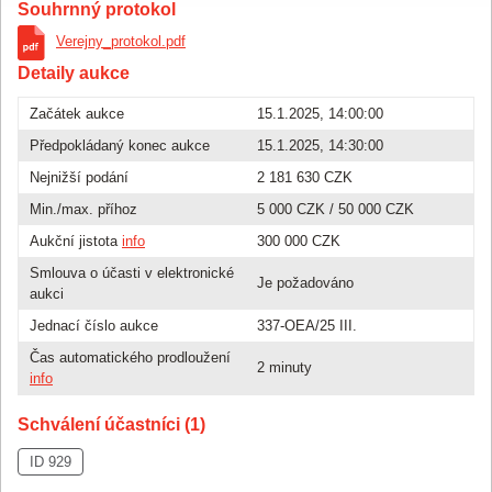
Souhrnný protokol
Verejny_protokol.pdf
Detaily aukce
Začátek aukce
15.1.2025, 14:00:00
Předpokládaný konec aukce
15.1.2025, 14:30:00
Nejnižší podání
2 181 630 CZK
Min./max. příhoz
5 000 CZK
/
50 000 CZK
Aukční jistota
info
300 000 CZK
Smlouva o účasti v elektronické
Je požadováno
aukci
Jednací číslo aukce
337-OEA/25 III.
Čas automatického prodloužení
2 minuty
info
Schválení účastníci (1)
ID 929