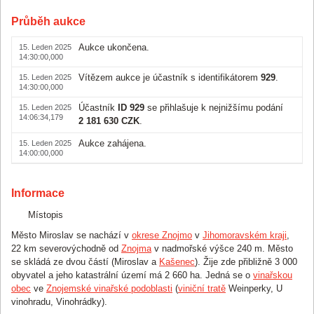
Průběh aukce
Aukce ukončena.
15. Leden 2025
14:30:00,000
Vítězem aukce je účastník s identifikátorem
929
.
15. Leden 2025
14:30:00,000
Účastník
ID 929
se přihlašuje k nejnižšímu podání
15. Leden 2025
14:06:34,179
2 181 630 CZK
.
Aukce zahájena.
15. Leden 2025
14:00:00,000
Informace
Místopis
Město Miroslav se nachází v
okrese Znojmo
v
Jihomoravském kraji
,
22 km severovýchodně od
Znojma
v nadmořské výšce 240 m. Město
se skládá ze dvou částí (Miroslav a
Kašenec
). Žije zde přibližně 3 000
obyvatel a jeho katastrální území má 2 660 ha. Jedná se o
vinařskou
obec
ve
Znojemské vinařské podoblasti
(
viniční tratě
Weinperky, U
vinohradu, Vinohrádky).