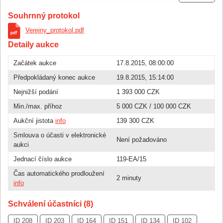
Souhrnný protokol
Verejny_protokol.pdf
Detaily aukce
Začátek aukce
17.8.2015, 08:00:00
Předpokládaný konec aukce
19.8.2015, 15:14:00
Nejnižší podání
1 393 000 CZK
Min./max. příhoz
5 000 CZK
/
100 000 CZK
Aukční jistota
info
139 300 CZK
Smlouva o účasti v elektronické
Není požadováno
aukci
Jednací číslo aukce
119-EA/15
Čas automatického prodloužení
2 minuty
info
Schválení účastníci (8)
ID 208
ID 203
ID 164
ID 151
ID 134
ID 102