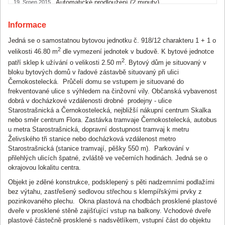
Automatické prodloužení (2 minuty).
19. Srpen 2015
15:10:11,688
Účastník
ID 163
zvyšuje podání na částku
Informace
19. Srpen 2015
15:10:11,687
2 615 000 CZK
.
Jedná se o samostatnou bytovou jednotku č. 918/12 charakteru 1 + 1 o
Účastník
ID 108
zvyšuje podání na částku
19. Srpen 2015
2
velikosti 46.80 m
dle vymezení jednotek v budově. K bytové jednotce
15:10:00,171
2 610 000 CZK
.
2
patří sklep k užívání o velikosti 2.50 m
. Bytový dům je situovaný v
bloku bytových domů v řadové zástavbě situovaný při ulici
Účastník
ID 163
zvyšuje podání na částku
19. Srpen 2015
Černokostelecká. Průčelí domu se vstupem je situované do
15:09:43,723
2 605 000 CZK
.
frekventované ulice s výhledem na činžovní vily. Občanská vybavenost
Automatické prodloužení (2 minuty).
dobrá v docházkové vzdálenosti drobné prodejny - ulice
19. Srpen 2015
15:08:06,524
Starostrašnická a Černokostelecká, nejbližší nákupní centrum Skalka
nebo směr centrum Flora. Zastávka tramvaje Černokostelecká, autobus
Účastník
ID 108
zvyšuje podání na částku
19. Srpen 2015
u metra Starostrašnická, dopravní dostupnost tramvaj k metru
15:08:06,523
2 600 000 CZK
.
Želivského tři stanice nebo docházková vzdálenost metro
Účastník
ID 163
zvyšuje podání na částku
19. Srpen 2015
Starostrašnická (stanice tramvají, pěšky 550 m). Parkování v
15:07:32,635
2 555 000 CZK
.
přilehlých ulicích špatné, zvláště ve večerních hodinách. Jedná se o
okrajovou lokalitu centra.
Účastník
ID 108
zvyšuje podání na částku
19. Srpen 2015
15:07:06,608
Objekt je zděné konstrukce, podsklepený s pěti nadzemními podlažími
2 550 000 CZK
.
bez výtahu, zastřešený sedlovou střechou s klempířskými prvky z
Účastník
ID 163
zvyšuje podání na částku
19. Srpen 2015
pozinkovaného plechu. Okna plastová na chodbách prosklené plastové
15:06:41,362
2 505 000 CZK
.
dveře v prosklené stěně zajišťující vstup na balkony. Vchodové dveře
plastové částečně prosklené s nadsvětlíkem, vstupní část do objektu
Účastník
ID 108
zvyšuje podání na částku
19. Srpen 2015