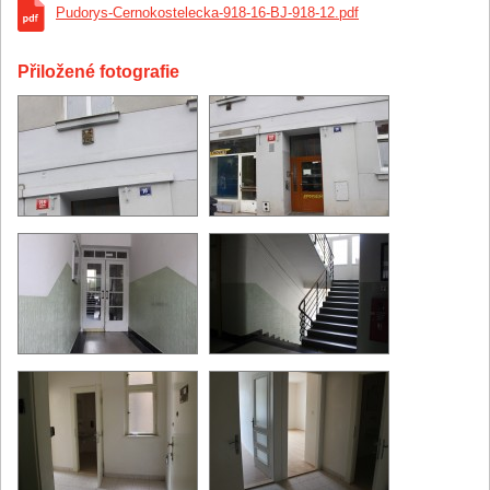
18:42:55,851
1 750 000 CZK
.
Pudorys-Cernokostelecka-918-16-BJ-918-12.pdf
Účastník
ID 139
zvyšuje podání na částku
18. Srpen 2015
15:04:01,173
1 708 000 CZK
.
Přiložené fotografie
Účastník
ID 163
zvyšuje podání na částku
18. Srpen 2015
15:01:05,460
1 703 000 CZK
.
Účastník
ID 108
zvyšuje podání na částku
18. Srpen 2015
12:23:00,046
1 698 000 CZK
.
Účastník
ID 139
zvyšuje podání na částku
18. Srpen 2015
11:15:36,638
1 598 000 CZK
.
Účastník
ID 108
zvyšuje podání na částku
18. Srpen 2015
07:00:56,781
1 498 000 CZK
.
Účastník
ID 108
zvyšuje podání na částku
17. Srpen 2015
18:05:44,754
1 398 000 CZK
.
Účastník
ID 139
se přihlašuje k nejnižšímu podání
17. Srpen 2015
08:53:11,422
1 393 000 CZK
.
Aukce zahájena.
17. Srpen 2015
08:00:00,000