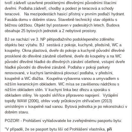
tvoří zádveří uzavřené prosklenými dřevěnými původními lítacími
15:06:21,443
2 480 000 CZK
.
dveřmi. Podlaha zádveří, chodby a podest je teracová a schody
teracové. Na mezipodestách hasicí přístroj v prvním podlaží hydrant.
Automatické prodloužení (2 minuty).
19. Srpen 2015
15:06:11,074
Fasáda domu v dobrém stavu. Stavebně technický stav objektu s
běžnou údržbou. Objekt byl postaven v padesátých letech. Budova
Účastník
ID 163
zvyšuje podání na částku
19. Srpen 2015
obsahuje 25 bytových jednotek a 2 nebytové prostory.
15:06:11,073
2 475 000 CZK
.
BJ se nachází ve 3. NP pětipodlažního podsklepeného zděného
Účastník
ID 108
zvyšuje podání na částku
19. Srpen 2015
objektu bez výtahu. BJ sestává z pokoje, kuchyně, předsíně, WC a
15:05:41,622
2 470 000 CZK
.
koupelny. Okna plastová, dveře do pokoje a kuchyně původní dřevěné
prosklené do dřevěné zárubně ošetřené, dveře do koupelny a na WC
Účastník
ID 163
zvyšuje podání na částku
19. Srpen 2015
původní dřevěné hladké do dřevěných zárubní ošetřené, vstupní dveře
15:05:27,156
2 465 000 CZK
.
hladké původní do dřevěné zárubně. Podlaha v pokoji parkety
Účastník
ID 108
zvyšuje podání na částku
19. Srpen 2015
renovované, v kuchyni laminátová plovoucí podlaha, v předsíni,
15:04:51,844
2 460 000 CZK
.
koupelně a WC dlažba. Koupelna vybavena vanou a umyvadlem s
nižším keramickým obkladem. WC mísa se zavěšenou nádržkou s
Účastník
ID 163
zvyšuje podání na částku
19. Srpen 2015
nižším obkladem stěn. V kuchyni linka bez dřezu a sporáku s
15:04:31,185
2 455 000 CZK
.
obkladem stěny. Ve spodní skříňce připraveno napojení. Vytápění
topidly WAW (2006), ohřev vody průtokovým ohřívačem (2013)
Automatické prodloužení (2 minuty).
19. Srpen 2015
umístěným v koupelně nad vanou. Bytová jednotka je po rekonstrukci v
15:04:08,214
dobrém stavu.
Účastník
ID 108
zvyšuje podání na částku
19. Srpen 2015
15:04:08,213
POZOR! - Prohlášení vyhlašovatele ke zveřejněnému pasportu bytu:
2 450 000 CZK
.
"V případě, že se pasport bytu liší od Prohlášení vlastníka,
při
Účastník
ID 163
zvyšuje podání na částku
19. Srpen 2015