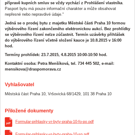
15:03:01,290
přípravě kupních smluv se vždy vychází z Prohlášení vlastníka
.
2 405 000 CZK
.
Pasport bytu má pouze informační charakter a může obsahovat
Automatické prodloužení (2 minuty).
19. Srpen 2015
nepřesné nebo nepravdivé údaje."
15:02:14,838
Jedná se o prodej bytu z majetku Městské části Praha 10 formou
Účastník
ID 108
zvyšuje podání na částku
19. Srpen 2015
výběrového řízení zakončeného elektronickou aukcí. Bez prohlídky
15:02:14,837
2 400 000 CZK
.
se výběrového řízení nelze zúčastnit. Termín uzávěrky přihlášek
do výběrového řízení včetně složení kauce je 10.8.2015 v 16:00
Automatické prodloužení (2 minuty).
19. Srpen 2015
hod.
15:01:41,946
Termíny prohlídek: 23.7.2015, 4.8.2015 10:00-10:50 hod.
Účastník
ID 163
zvyšuje podání na částku
19. Srpen 2015
15:01:41,945
2 350 000 CZK
.
Kontaktní osoba: Petra Menšíková, tel. 734 445 502, e-mail:
mensikova@draspomorava.cz
Účastník
ID 108
zvyšuje podání na částku
19. Srpen 2015
14:59:55,688
2 300 000 CZK
.
Vyhlašovatel
Automatické prodloužení (2 minuty).
19. Srpen 2015
14:59:45,717
Městská část Praha 10, Vršovická 68/1429, 101 38 Praha 10
Účastník
ID 163
zvyšuje podání na částku
19. Srpen 2015
14:59:45,716
2 225 000 CZK
.
Přiložené dokumenty
Účastník
ID 108
zvyšuje podání na částku
19. Srpen 2015
14:55:27,601
2 220 000 CZK
.
Formular-prihlasky-vr-byty-praha-10-fo-po.pdf
Účastník
ID 120
zvyšuje podání na částku
19. Srpen 2015
14:54:11,223
Formular-prihlasky-vr-byty-praha-10-sp.pdf