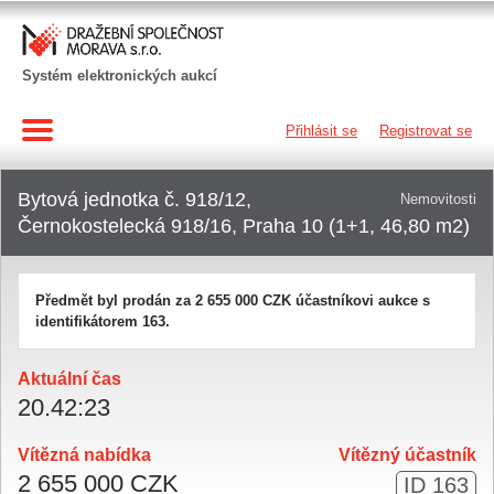
Systém elektronických aukcí
Přihlásit se
Registrovat se
Bytová jednotka č. 918/12,
Nemovitosti
Černokostelecká 918/16, Praha 10 (1+1, 46,80 m2)
Předmět byl prodán za
2 655 000 CZK
účastníkovi aukce s
identifikátorem 163.
Aktuální čas
20
.
42
:
23
Vítězná nabídka
Vítězný účastník
2 655 000 CZK
ID 163