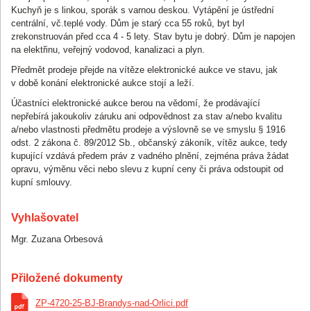
Kuchyň je s linkou, sporák s varnou deskou. Vytápění je ústřední
centrální, vč.teplé vody. Dům je starý cca 55 roků, byt byl
zrekonstruován před cca 4 - 5 lety. Stav bytu je dobrý. Dům je napojen
na elektřinu, veřejný vodovod, kanalizaci a plyn.
Předmět prodeje přejde na vítěze elektronické aukce ve stavu, jak
v době konání elektronické aukce stojí a leží.
Účastníci elektronické aukce berou na vědomí, že prodávající
nepřebírá jakoukoliv záruku ani odpovědnost za stav a/nebo kvalitu
a/nebo vlastnosti předmětu prodeje a výslovně se ve smyslu § 1916
odst. 2 zákona č. 89/2012 Sb., občanský zákoník, vítěz aukce, tedy
kupující vzdává předem práv z vadného plnění, zejména práva žádat
opravu, výměnu věci nebo slevu z kupní ceny či práva odstoupit od
kupní smlouvy.
Vyhlašovatel
Mgr. Zuzana Orbesová
Přiložené dokumenty
ZP-4720-25-BJ-Brandys-nad-Orlici.pdf