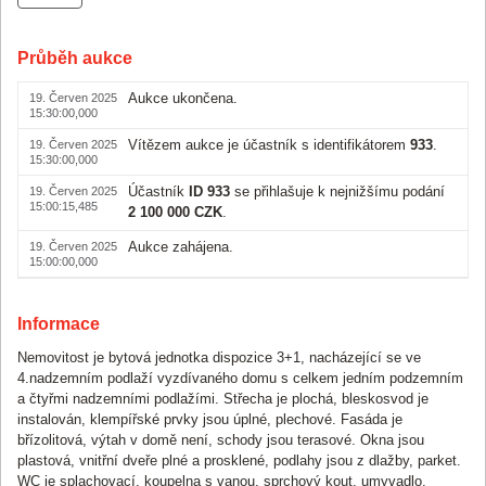
Průběh aukce
Aukce ukončena.
19. Červen 2025
15:30:00,000
Vítězem aukce je účastník s identifikátorem
933
.
19. Červen 2025
15:30:00,000
Účastník
ID 933
se přihlašuje k nejnižšímu podání
19. Červen 2025
15:00:15,485
2 100 000 CZK
.
Aukce zahájena.
19. Červen 2025
15:00:00,000
Informace
Nemovitost je bytová jednotka dispozice 3+1, nacházející se ve
4.nadzemním podlaží vyzdívaného domu s celkem jedním podzemním
a čtyřmi nadzemními podlažími. Střecha je plochá, bleskosvod je
instalován, klempířské prvky jsou úplné, plechové. Fasáda je
břízolitová, výtah v domě není, schody jsou terasové. Okna jsou
plastová, vnitřní dveře plné a prosklené, podlahy jsou z dlažby, parket.
WC je splachovací, koupelna s vanou, sprchový kout, umyvadlo.