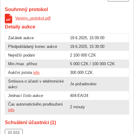
Souhrnný protokol
Verejny_protokol.pdf
Detaily aukce
Začátek aukce
19.6.2025, 15:00:00
Předpokládaný konec aukce
19.6.2025, 15:30:00
Nejnižší podání
2 100 000 CZK
Min./max. příhoz
5 000 CZK
/
100 000 CZK
Aukční jistota
info
300 000 CZK
Smlouva o účasti v elektronické
Je požadováno
aukci
Jednací číslo aukce
404-EA/24
Čas automatického prodloužení
2 minuty
info
Schválení účastníci (1)
ID 933