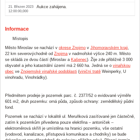
Aukce zahájena.
21. Březen 2023
12:00:00,000
Informace
Místopis
Město Miroslav se nachází v
okrese Znojmo
v
Jihomoravském kraji
,
22 km severovýchodně od
Znojma
v nadmořské výšce 240 m. Město
se skládá ze dvou částí (Miroslav a
Kašenec
). Žije zde přibližně 3 000
obyvatel a jeho katastrální území má 2 660 ha. Jedná se o
vinařskou
obec
ve
Znojemské vinařské podoblasti
(
viniční tratě
Weinperky, U
vinohradu, Vinohrádky).
Předmětem prodeje je pozemek parc. č. 2377/52 o evidované výměře
601 m2, druh pozemku: orná půda, způsob ochrany: zemědělský půdní
fond.
Pozemek se nachází v lokalitě ul. Meruňková zasíťované jen částečně,
zatím k pozemkům přivedena pouze elektřina – antoníček –
elektroměrová skříň je umístěna na hranici pozemku, vše ostatní
(vodovod, kanalizace, přístupová komunikace a chodníky) se bude