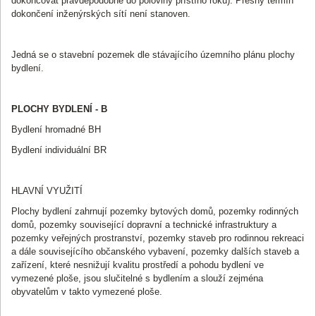
dokončovat pravděpodobně do poloviny příštího roku). Přesný termín
dokončení inženýrských sítí není stanoven.
Jedná se o stavební pozemek dle stávajícího územního plánu plochy
bydlení.
PLOCHY BYDLENÍ - B
Bydlení hromadné BH
Bydlení individuální BR
HLAVNÍ VYUŽITÍ
Plochy bydlení zahrnují pozemky bytových domů, pozemky rodinných
domů, pozemky související dopravní a technické infrastruktury a
pozemky veřejných prostranství, pozemky staveb pro rodinnou rekreaci
a dále souvisejícího občanského vybavení, pozemky dalších staveb a
zařízení, které nesnižují kvalitu prostředí a pohodu bydlení ve
vymezené ploše, jsou slučitelné s bydlením a slouží zejména
obyvatelům v takto vymezené ploše.