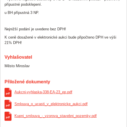
přípustné podsklepení.
u BH přípustná 3 NP.
Nejnižší podání je uvedeno bez DPH!
K ceně dosažené v elektronické aukci bude připočteno DPH ve výši
21% DPH!
Vyhlašovatel
Město Miroslav
Přiložené dokumenty
Aukcni-vyhlaska-338-EA-23_ep.pdf
Smlouva_o_ucasti_v_elektronicke_aukci.pdf
Kupni_smlouva_-_vzorova_stavebni_pozemky.pdf