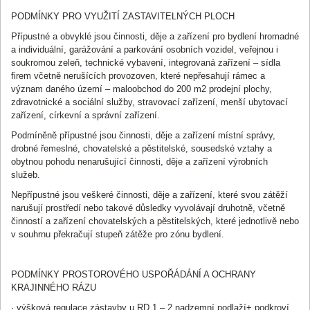
PODMÍNKY PRO VYUŽITÍ ZASTAVITELNÝCH PLOCH
Přípustné a obvyklé jsou činnosti, děje a zařízení pro bydlení hromadné
a individuální, garážování a parkování osobních vozidel, veřejnou i
soukromou zeleň, technické vybavení, integrovaná zařízení – sídla
firem včetně nerušících provozoven, které nepřesahují rámec a
význam daného území – maloobchod do 200 m2 prodejní plochy,
zdravotnické a sociální služby, stravovací zařízení, menší ubytovací
zařízení, církevní a správní zařízení.
Podmíněně přípustné jsou činnosti, děje a zařízení místní správy,
drobné řemeslné, chovatelské a pěstitelské, sousedské vztahy a
obytnou pohodu nenarušující činnosti, děje a zařízení výrobních
služeb.
Nepřípustné jsou veškeré činnosti, děje a zařízení, které svou zátěží
narušují prostředí nebo takové důsledky vyvolávají druhotně, včetně
činností a zařízení chovatelských a pěstitelských, které jednotlivě nebo
v souhrnu překračují stupeň zátěže pro zónu bydlení.
PODMÍNKY PROSTOROVÉHO USPOŘÁDÁNÍ A OCHRANY
KRAJINNÉHO RÁZU
· výšková regulace zástavby u RD 1 – 2 nadzemní podlaží+ podkroví,